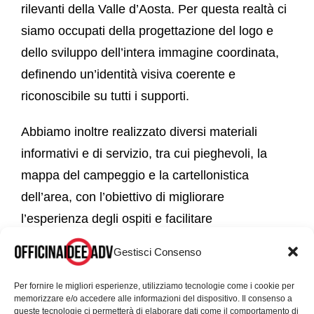
rilevanti della Valle d’Aosta. Per questa realtà ci
siamo occupati della progettazione del logo e
dello sviluppo dell’intera immagine coordinata,
definendo un’identità visiva coerente e
riconoscibile su tutti i supporti.
Abbiamo inoltre realizzato diversi materiali
informativi e di servizio, tra cui pieghevoli, la
mappa del campeggio e la cartellonistica
dell’area, con l’obiettivo di migliorare
l’esperienza degli ospiti e facilitare
l’orientamento all’interno della struttura.
Gestisci Consenso
A completamento del progetto, abbiamo ideato
Per fornire le migliori esperienze, utilizziamo tecnologie come i cookie per
una mascotte dedicata ai più piccoli, pensata
memorizzare e/o accedere alle informazioni del dispositivo. Il consenso a
queste tecnologie ci permetterà di elaborare dati come il comportamento di