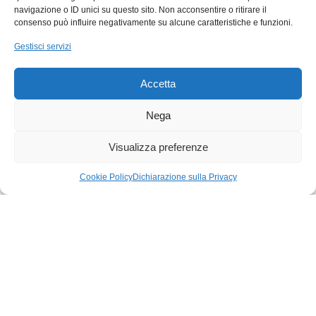
per rendere il soggiorno ancora più
navigazione o ID unici su questo sito. Non acconsentire o ritirare il
consenso può influire negativamente su alcune caratteristiche e funzioni.
coinvolgente, accogliente e memorabile per le
Gestisci servizi
famiglie.
Accetta
Nega
Visualizza preferenze
Cookie Policy
Dichiarazione sulla Privacy