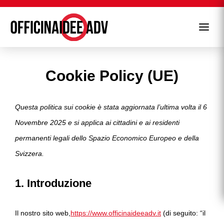
T
o
g
g
l
e
Cookie Policy (UE)
n
a
v
i
Questa politica sui cookie è stata aggiornata l’ultima volta il 6
g
a
Novembre 2025 e si applica ai cittadini e ai residenti
t
i
permanenti legali dello Spazio Economico Europeo e della
o
n
Svizzera.
1. Introduzione
Il nostro sito web,
https://www.officinaideeadv.it
(di seguito: “il