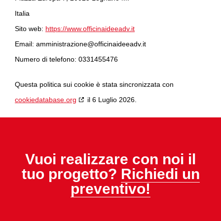
Italia
Sito web:
https://www.officinaideeadv.it
Email:
amministrazione@
officinaideeadv.it
Numero di telefono: 0331455476
Questa politica sui cookie è stata sincronizzata con
cookiedatabase.org
il 6 Luglio 2026.
Vuoi realizzare con noi il
tuo progetto?
Richiedi un
preventivo!