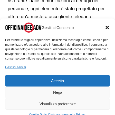
ristorante: dalle comunicazioni ai dettagli del
personale, ogni elemento è stato progettato per
offrire un’atmosfera accogliente, elegante
seppur informale.
Gestisci Consenso
Il menù è stato rivisto con un approccio fresco:
Per fornire le migliori esperienze, utilizziamo tecnologie come i cookie per
memorizzare e/o accedere alle informazioni del dispositivo. Il consenso a
ogni sezione è stata progettata per trasmettere
queste tecnologie ci permetterà di elaborare dati come il comportamento di
la varietà dei sapori offerti, offrendo ai clienti
navigazione o ID unici su questo sito. Non acconsentire o ritirare il
consenso può influire negativamente su alcune caratteristiche e funzioni.
l’anticipazione delle delizie culinarie in attesa. La
Gestisci servizi
collaborazione con Taglieri del Re è stata
un’opportunità per esprimere il nostro impegno
Accetta
nella creazione di un design di qualità al servizio
Nega
della buona cucina.
Visualizza preferenze
Insieme a Taglieri del Re, celebriamo il connubio
di gusto e stile attraverso il nostro impegno nel
Cookie Policy
Dichiarazione sulla Privacy